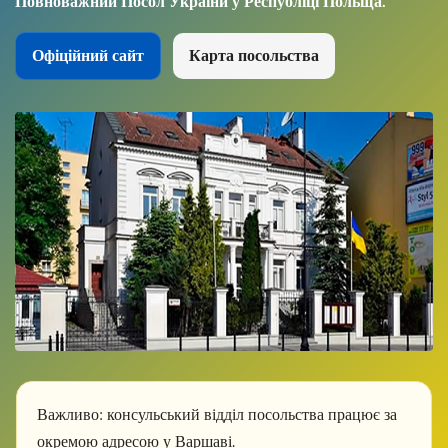
Повноважний Посол України у Республіці Польща.
Офіційний сайт
Карта посольства
Важливо:
консульський відділ посольства працює за
окремою адресою у Варшаві.