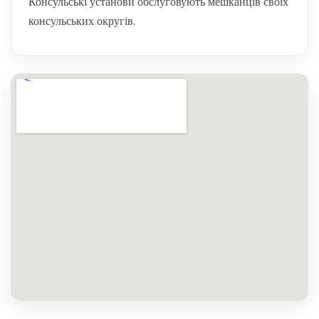
Консульські установи обслуговують мешканців своїх
консульських округів.