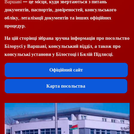
Варшаві
— це місця, куди звертаються з питань
документів, паспортів, довіреностей, консульського
обліку, легалізації документів та інших офіційних
процедур.
На цій сторінці зібрана зручна інформація про посольство
Білорусі у Варшаві, консульський відділ, а також про
консульські установи у Білостоці і Бялій Підлясці.
Офіційний сайт
Карта посольства