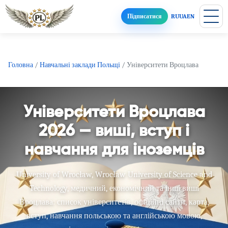
Підписатися
RU
UA
EN
Головна
/
Навчальні заклади Польщі
/
Університети Вроцлава
Університети Вроцлава
2026 — виші, вступ і
навчання для іноземців
University of Wrocław, Wrocław University of Science and
Technology, медичний, економічний та інші виші
Вроцлава: список університетів, офіційні сайти, карта,
вступ, навчання польською та англійською мовою,