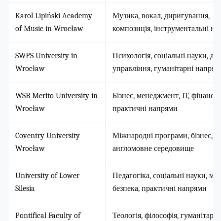
Karol Lipiński Academy
Музика, вокал, диригування,
of Music in Wrocław
композиція, інструментальні н
SWPS University in
Психологія, соціальні науки, ди
Wrocław
управління, гуманітарні напрям
WSB Merito University in
Бізнес, менеджмент, IT, фінанси,
Wrocław
практичні напрями
Coventry University
Міжнародні програми, бізнес, IT
Wrocław
англомовне середовище
University of Lower
Педагогіка, соціальні науки, мед
Silesia
безпека, практичні напрями
Pontifical Faculty of
Теологія, філософія, гуманітарні