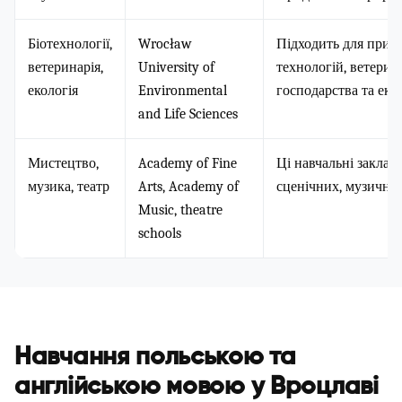
Біотехнології,
Wrocław
Підходить для прир
ветеринарія,
University of
технологій, ветерина
екологія
Environmental
господарства та екол
and Life Sciences
Мистецтво,
Academy of Fine
Ці навчальні заклад
музика, театр
Arts, Academy of
сценічних, музичних
Music, theatre
schools
Навчання польською та
англійською мовою у Вроцлаві