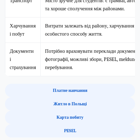
Транспорт
Місто зручне для студентів: є трамваї, авто
та хороше сполучення між районами.
Харчування
Витрати залежать від району, харчування вд
і побут
особистого способу життя.
Документи
Потрібно враховувати переклади документів
і
фотографії, можливі збори, PESEL, meldunek 
страхування
перебування.
Платне навчання
Житло в Польщі
Карта побиту
PESEL