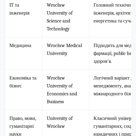
IT та
Wrocław
Головний технічний 
інженерія
University of
інженерія, архітекту
Science and
енергетика та сучасн
Technology
Медицина
Wrocław Medical
Підходить для медиц
University
фармації, public hea
здоров’я.
Економіка та
Wrocław
Логічний варіант дл
бізнес
University of
менеджменту, аналіт
Economics and
міжнародного бізнес
Business
Право, мови,
University of
Класичний універси
гуманітарні
Wrocław
гуманітарних, соціа
науки
юридичних і природ