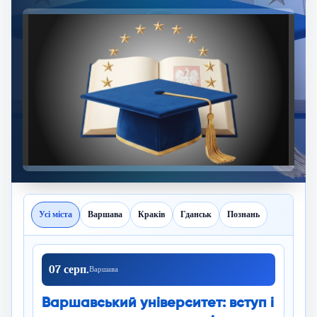
Усі міста
Варшава
Краків
Гданськ
Познань
07 серп.
Варшава
Варшавський університет: вступ і