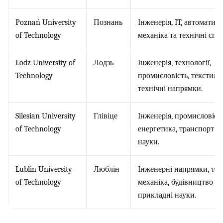
Poznań University
Познань
Інженерія, IT, автоматиза
of Technology
механіка та технічні спец
Lodz University of
Лодзь
Інженерія, технології,
Technology
промисловість, текстильн
технічні напрямки.
Silesian University
Глівіце
Інженерія, промисловість
of Technology
енергетика, транспорт і 
науки.
Lublin University
Люблін
Інженерні напрямки, техн
of Technology
механіка, будівництво та
прикладні науки.