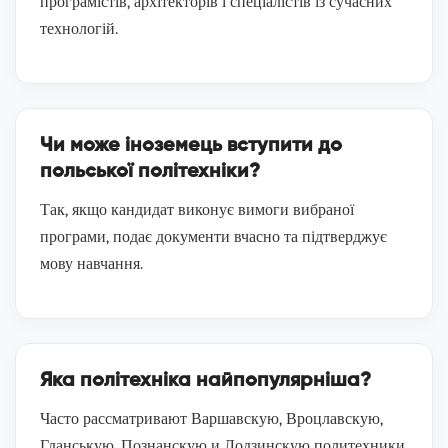
програмістів, архітекторів і спеціалістів із сучасних
технологій.
Чи може іноземець вступити до
польської політехніки?
Так, якщо кандидат виконує вимоги вибраної
програми, подає документи вчасно та підтверджує
мову навчання.
Яка політехніка найпопулярніша?
Часто рассматривают Варшавскую, Вроцлавскую,
Гданськую, Познанскую и Лодзинскую политехники,