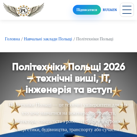
Підписатися
RU
UA
EN
Головна
/
Навчальні заклади Польщі
/
Політехніки Польщі
Політехніки Польщі 2026
— технічні виші, IT,
інженерія та вступ
Політехніки Польщі — це технічні університети для тих,
хто хоче навчатися на інженера, програміста,
архітектора, спеціаліста з робототехніки, електроніки,
енергетики, будівництва, транспорту або сучасних