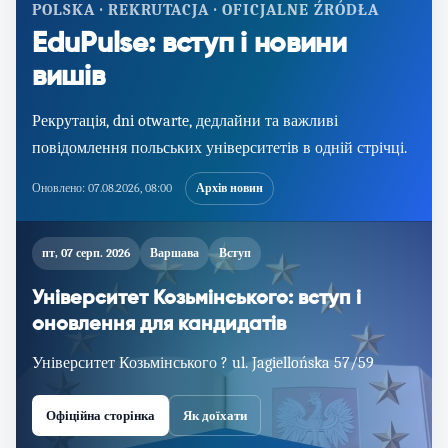
POLSKA · REKRUTACJA · OFICJALNE ŹRÓDŁA
EduPulse: вступ і новини
вишів
Рекрутація, dni otwarte, дедлайни та важливі
повідомлення польських університетів в одній стрічці.
Оновлено:
07.08.2026, 08:00
Архів новин
пт, 07 серп. 2026
Варшава
Вступ
Університет Козьмінського: вступ і
оновлення для кандидатів
Університет Козьмінського ? ul. Jagiellońska 57/59
Офіційна сторінка
Як доїхати