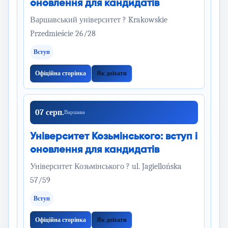
оновлення для кандидатів
Варшавський університет ? Krakowskie
Przedmieście 26/28
Вступ
Офіційна сторінка
Як доїхати
07 серп.
Варшава
Університет Козьмінського: вступ і
оновлення для кандидатів
Університет Козьмінського ? ul. Jagiellońska
57/59
Вступ
Офіційна сторінка
Як доїхати