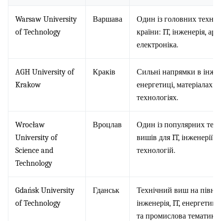
Warsaw University
Варшава
Один із головних техні
of Technology
країни: IT, інженерія, арх
електроніка.
AGH University of
Краків
Сильні напрямки в інжене
Krakow
енергетиці, матеріалах і
технологіях.
Wrocław
Вроцлав
Один із популярних тех
University of
вишів для IT, інженерії т
Science and
технологій.
Technology
Gdańsk University
Гданськ
Технічний виш на півно
of Technology
інженерія, IT, енергетика
та промислова тематика.