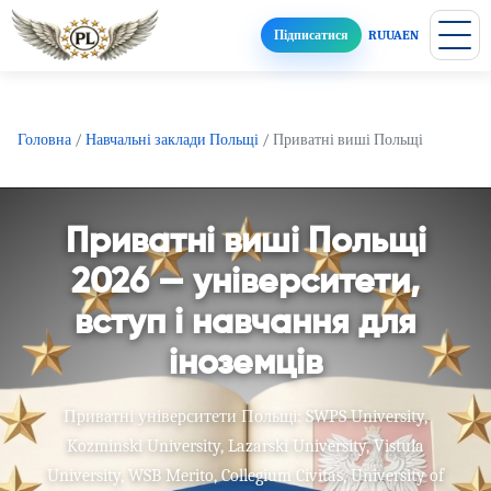
Підписатися
RU
UA
EN
Головна
/
Навчальні заклади Польщі
/
Приватні виші Польщі
Приватні виші Польщі
2026 — університети,
вступ і навчання для
іноземців
Приватні університети Польщі: SWPS University,
Kozminski University, Lazarski University, Vistula
University, WSB Merito, Collegium Civitas, University of