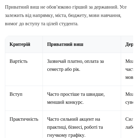
Приватний виш не обов’язково гірший за державний. Усе
залежить від напрямку, міста, бюджету, мови навчання,
вимог до вступу та цілей студента.
Критерій
Приватний виш
Держ
Вартість
Зазвичай платно, оплата за
Може 
семестр або рік.
части
мовою
Вступ
Часто простіше та швидше,
Може 
менший конкурс.
сувор
Практичність
Часто сильний акцент на
Сильн
практиці, бізнесі, роботі та
лабор
гнучкому графіку.