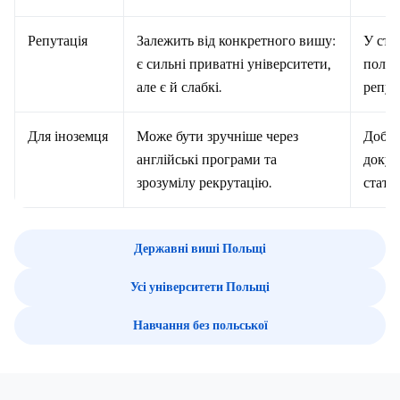
Репутація
Залежить від конкретного вишу:
У ста
є сильні приватні університети,
політ
але є й слабкі.
репут
Для іноземця
Може бути зручніше через
Добре
англійські програми та
докум
зрозумілу рекрутацію.
статус
Державні виші Польщі
Усі університети Польщі
Навчання без польської