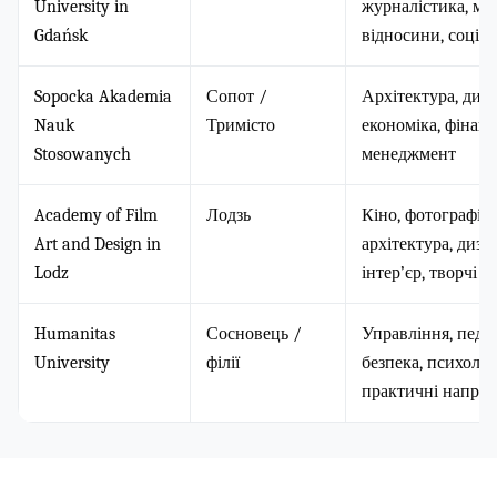
University in
журналістика, мі
Gdańsk
відносини, соціал
Sopocka Akademia
Сопот /
Архітектура, диза
Nauk
Тримісто
економіка, фінанс
Stosowanych
менеджмент
Academy of Film
Лодзь
Кіно, фотографія,
Art and Design in
архітектура, диза
Lodz
інтер’єр, творчі 
Humanitas
Сосновець /
Управління, педаг
University
філії
безпека, психолог
практичні напря