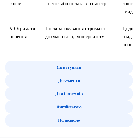
збори
внесок або оплата за семестр.
коштів,
вийде.
6. Отримати
Після зарахування отримати
Ці док
рішення
документи від університету.
знадоби
побиту,
Як вступити
Документи
Для іноземців
Англійською
Польською