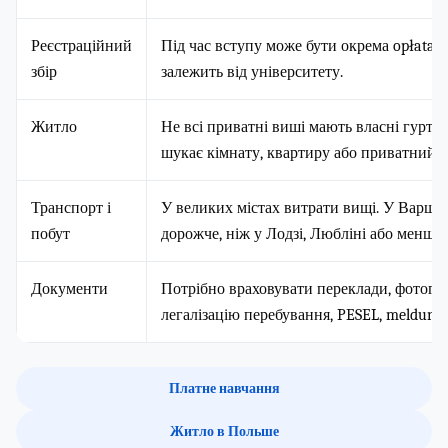
Реєстраційний
Під час вступу може бути окрема opłata r
збір
залежить від університету.
Житло
Не всі приватні виші мають власні гурто
шукає кімнату, квартиру або приватний 
Транспорт і
У великих містах витрати вищі. У Варша
побут
дорожче, ніж у Лодзі, Любліні або менших
Документи
Потрібно враховувати переклади, фотограф
легалізацію перебування, PESEL, meldunek
Платне навчання
Житло в Польше