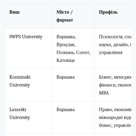
Виш
Місто /
Профіль
формат
SWPS University
Варшава,
Психологія, соціа
Вроцлав,
науки, дизайн, пр
Познань, Сопот,
управління
Катовіце
Kozminski
Варшава
Бізнес, менеджме
University
фінанси, економік
MBA
Lazarski
Варшава
Право, економіка,
University
міжнародні відно
бізнес, управлінн