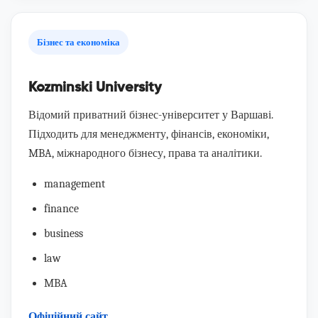
Бізнес та економіка
Kozminski University
Відомий приватний бізнес-університет у Варшаві.
Підходить для менеджменту, фінансів, економіки,
MBA, міжнародного бізнесу, права та аналітики.
management
finance
business
law
MBA
Офіційний сайт