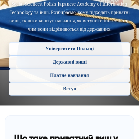
Social Sciences, Polish-Japanese Academy of Information
Technology та інші. Розбираємо, кому підходять приватні
виші, скільки коштує навчання, як вступити іноземцю та
чим вони відрізняються від державних.
Університети Польщі
Державні виші
Платне навчання
Вступ
Що таке приватний виш у