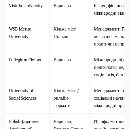
Vistula University
Варшава
Бізнес, фінанси, I
міжнародні відн
WSB Merito
Кілька міст
Менеджмент, IT, 
University
Польщі
логістика, маркет
практичні напря
Collegium Civitas
Варшава
Міжнародні відно
політологія, медіа
соціологія, безпе
University of
Кілька міст /
Менеджмент, псих
Social Sciences
онлайн-
соціальні науки, б
формати
міжнародні прог
Polish-Japanese
Варшава,
IT, інформатика, г