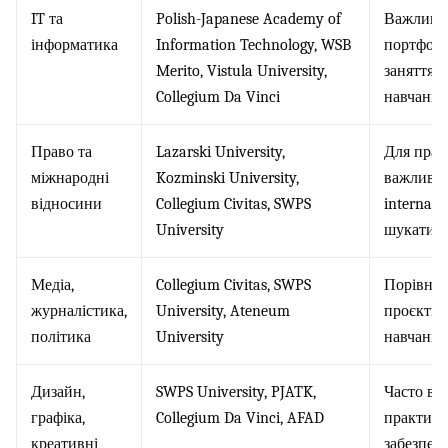
IT та
Polish-Japanese Academy of
Важливо 
інформатика
Information Technology, WSB
портфолі
Merito, Vistula University,
заняття, 
Collegium Da Vinci
навчання
Право та
Lazarski University,
Для прав
міжнародні
Kozminski University,
важлива 
відносини
Collegium Civitas, SWPS
internati
University
шукати а
Медіа,
Collegium Civitas, SWPS
Порівнюй
журналістика,
University, Ateneum
проєкти, 
політика
University
навчання
Дизайн,
SWPS University, PJATK,
Часто ва
графіка,
Collegium Da Vinci, AFAD
практика
креативні
забезпече