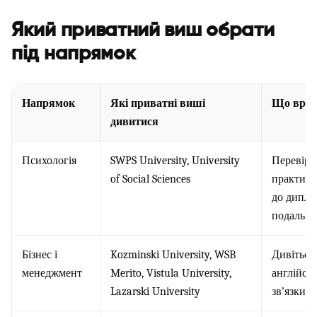
Який приватний виш обрати
під напрямок
Напрямок
Які приватні виші
Що врах
дивитися
Психологія
SWPS University, University
Перевіря
of Social Sciences
практики,
до дипло
подальшо
Бізнес і
Kozminski University, WSB
Дивіться 
менеджмент
Merito, Vistula University,
англійсь
Lazarski University
зв’язки з