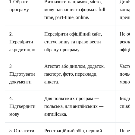
1. Обрати
Визначити напрямок, місто,
Дивітьс
програму
мову навчання та формат: full-
конкре
time, part-time, online.
предме
2.
Перевірити офіційний сайт,
Не оби
Перевірити
статус вишу та право вести
реклам
акредитацію
обрану програму.
офіційн
3.
Атестат або диплом, додаток,
Часто 
Підготувати
паспорт, фото, переклади,
польсь
документи
анкета.
мовою.
4.
Для польських програм —
Іноді 
Підтвердити
польська, для англійських —
співбес
мову
англійська.
5. Оплатити
Реєстраційний збір, перший
Переві