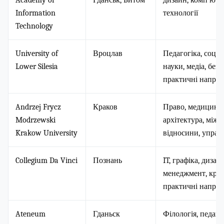
Academy of
Гданськ, Битом
дизайн, комп’юте
Information
технології
Technology
University of
Вроцлав
Педагогіка, соціа
Lower Silesia
науки, медіа, безп
практичні напря
Andrzej Frycz
Краков
Право, медицина,
Modrzewski
архітектура, міжн
Krakow University
відносини, управ
Collegium Da Vinci
Познань
IT, графіка, дизайн
менеджмент, креа
практичні напря
Ateneum
Гданьск
Філологія, педагог