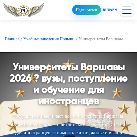
Подписаться
RU
UA
EN
Главная
/
Учебные заведения Польши
/
Университеты Варшавы
Университеты Варшавы
2026 ? вузы, поступление
и обучение для
иностранцев
Государственные и частные университеты Варшавы,
обучение на польском и английском языке, поступление
для иностранцев, стоимость жизни, жилье и выбор