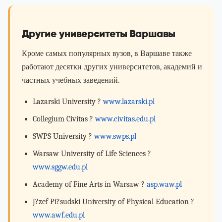
Другие университеты Варшавы
Кроме самых популярных вузов, в Варшаве также
работают десятки других университетов, академий и
частных учебных заведений.
Lazarski University ?
www.lazarski.pl
Collegium Civitas ?
www.civitas.edu.pl
SWPS University ?
www.swps.pl
Warsaw University of Life Sciences ?
www.sggw.edu.pl
Academy of Fine Arts in Warsaw ?
asp.waw.pl
J?zef Pi?sudski University of Physical Education ?
www.awf.edu.pl