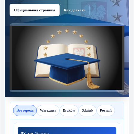
Официальная страница
Как доехать
Все города
Warszawa
Kraków
Gdańsk
Poznań
07 авг.
Warszawa