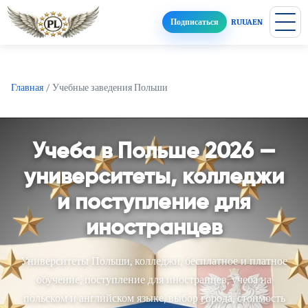
Подписаться
RU
UA
EN
Главная
/
Учебные заведения Польши
Учеба в Польше 2026 —
университеты, колледжи
и поступление для
иностранцев
Университеты Польши, колледжи, бесплатное и платное
обучение, поступление для иностранцев, учеба на
польском и английском языке, выбор города, стоимость