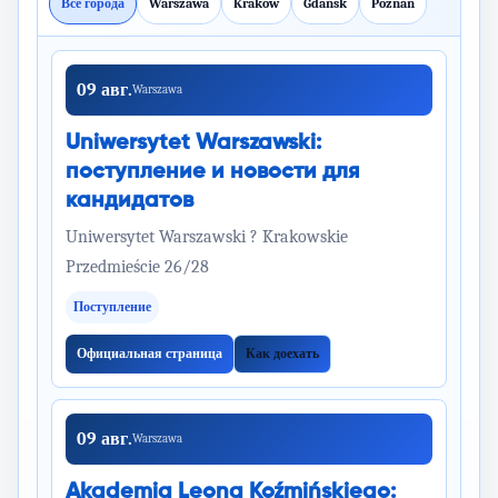
Все города
Warszawa
Kraków
Gdańsk
Poznań
09 авг.
Warszawa
Uniwersytet Warszawski:
поступление и новости для
кандидатов
Uniwersytet Warszawski ? Krakowskie
Przedmieście 26/28
Поступление
Официальная страница
Как доехать
09 авг.
Warszawa
Akademia Leona Koźmińskiego: