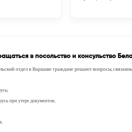
ащаться в посольство и консульство Бел
ульский отдел в Варшаве граждане решают вопросы, связан
усь;
русь при утере документов;
я;