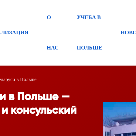
О
УЧЕБА В
АЛИЗАЦИЯ
НОВ
НАС
ПОЛЬШЕ
еларуси в Польше
и в Польше —
 и консульский