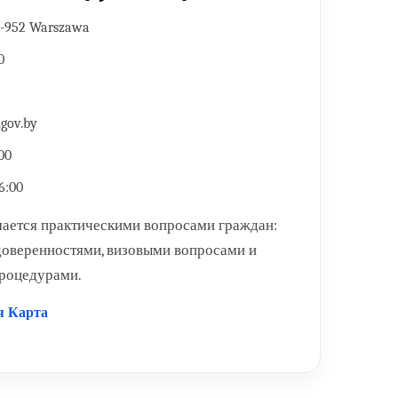
02-952 Warszawa
0
gov.by
00
6:00
мается практическими вопросами граждан:
 доверенностями, визовыми вопросами и
роцедурами.
я
Карта