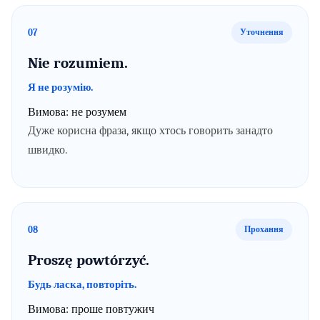
07
Уточнення
Nie rozumiem.
Я не розумію.
Вимова:
не розумем
Дуже корисна фраза, якщо хтось говорить занадто
швидко.
08
Прохання
Proszę powtórzyć.
Будь ласка, повторіть.
Вимова:
проше повтужич