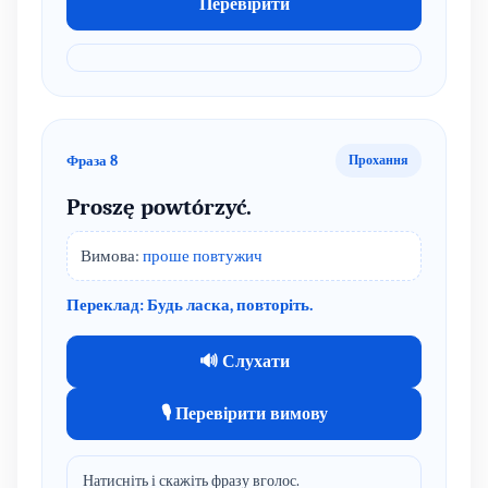
Перевірити
Фраза 8
Прохання
Proszę powtórzyć.
Вимова:
проше повтужич
Переклад: Будь ласка, повторіть.
🔊 Слухати
🎙 Перевірити вимову
Натисніть і скажіть фразу вголос.