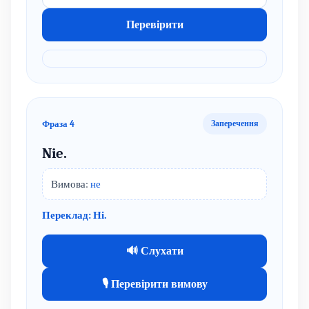
Перевірити
Фраза 4
Заперечення
Nie.
Вимова:
не
Переклад: Ні.
🔊 Слухати
🎙 Перевірити вимову