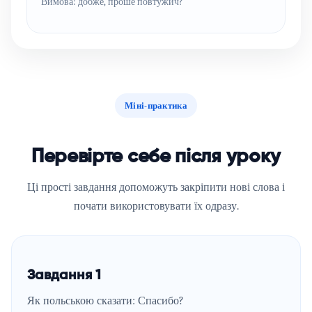
Вимова: добже, проше повтужич?
Міні-практика
Перевірте себе після уроку
Ці прості завдання допоможуть закріпити нові слова і
почати використовувати їх одразу.
Завдання 1
Як польською сказати:
Спасибо
?