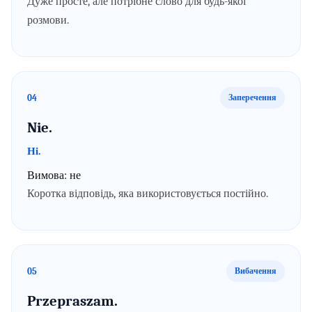
Дуже просте, але потрібне слово для будь-якої
розмови.
04
Заперечення
Nie.
Ні.
Вимова:
не
Коротка відповідь, яка використовується постійно.
05
Вибачення
Przepraszam.