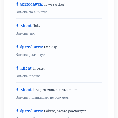
👩 Sprzedawca:
To wszystko?
Вимова: то вшистко?
👨 Klient:
Tak.
Вимова: так.
👩 Sprzedawca:
Dziękuję.
Вимова: дженькуе.
👨 Klient:
Proszę.
Вимова: проше.
👨 Klient:
Przepraszam, nie rozumiem.
Вимова: пшепрашам, не розумем.
👩 Sprzedawca:
Dobrze, proszę powtórzyć?