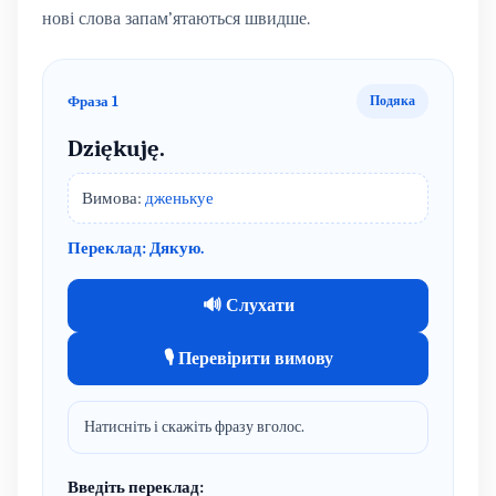
нові слова запам’ятаються швидше.
Фраза 1
Подяка
Dziękuję.
Вимова:
дженькуе
Переклад: Дякую.
🔊 Слухати
🎙 Перевірити вимову
Натисніть і скажіть фразу вголос.
Введіть переклад: