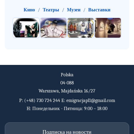
Кино
/
Театры
/
Музеи
/
Выставки
Polska
04-088
Warszawa, Majdańska 16/27
P:
(+48) 730 724 244
E:
emigracjapl1@gmail.com
H: Понедельник - Пятница: 9:00 – 18:00
Подписка на новости