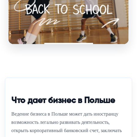
ПРЕДЛОЖЕНИЕ 4F
Детская коллекция 4F Back to School
Одежда и аксессуары для школы и активного отдыха.
Актуальные модели, цены и условия доступны на
польском сайте 4F.
Что дает бизнес в Польше
Открыть предложение 4F →
Ведение бизнеса в Польше может дать иностранцу
возможность легально развивать деятельность,
открыть корпоративный банковский счет, заключать