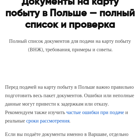
Документы на карту
побыту в Польше — полный
ПОЛЬША
MOS - złóż wniosek o udzielenie zezwolenia na pobyt
список и проверка
w Polsce, uzyskaj informacje
официально
Полный список документов для подачи на карту побыту
(ВНЖ), требования, примеры и советы.
МАЗОВЕЦКОЕ
Rynek pracy (m.in. zezwolenie na pracę
cudzoziemca)
официально
Перед подачей на карту побыту в Польше важно правильно
подготовить весь пакет документов. Ошибки или неполные
ПОЛЬША
данные могут привести к задержкам или отказу.
Zasady ogólne pozyskiwania zezwoleń pobytowych
dla obywateli państw trzecich
Рекомендуем также изучить
частые ошибки при подаче
и
реальные
сроки рассмотрения
.
официально
Если вы подаёте документы именно в Варшаве, отдельно