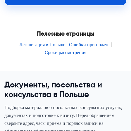
Полезные страницы
Легализация в Польше
|
Ошибки при подаче
|
Сроки рассмотрения
Документы, посольства и
консульства в Польше
Подборка материалов о посольствах, консульских услугах,
документах и подготовке к визиту. Перед обращением
сверяйте адрес, часы приёма и порядок записи на