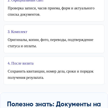
2. Официальный сайт
Проверка записи, часов приема, форм и актуального
списка документов.
3. Комплект
Оригиналы, копии, фото, переводы, подтверждение
статуса и оплаты.
4. После визита
Сохранить квитанции, номер дела, сроки и порядок
получения результата.
Полезно знать: Документы на