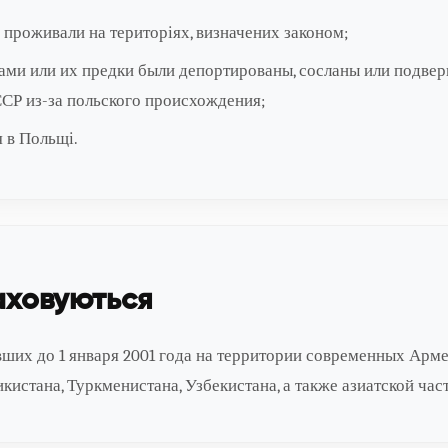
о проживали на територіях, визначених законом;
сами или их предки были депортированы, сосланы или подве
СР из-за польского происхождения;
 в Польщі.
раховуються
вших до 1 января 2001 года на территории современных Арме
кистана, Туркменистана, Узбекистана, а также азиатской час