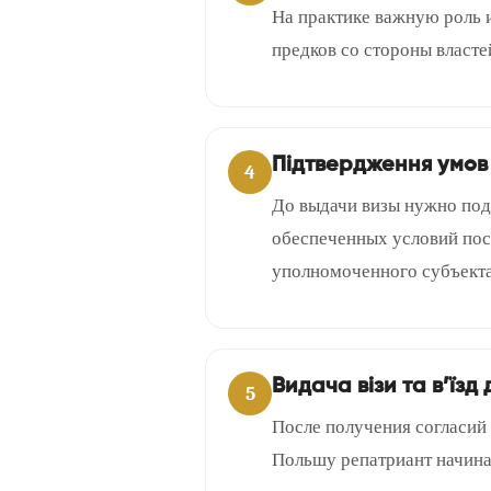
На практике важную роль и
предков со стороны власт
Підтвердження умов
4
До выдачи визы нужно под
обеспеченных условий пос
уполномоченного субъекта
Видача візи та в’їзд
5
После получения согласий 
Польшу репатриант начина