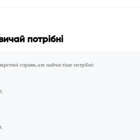
вичай потрібні
кретної справи, але найчастіше потрібні:
т;
;