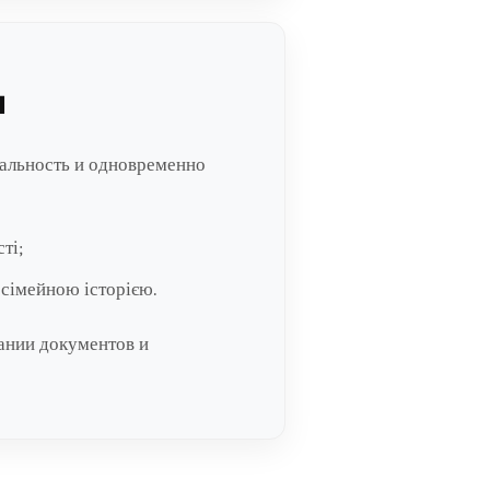
я
нальность и одновременно
ті;
 сімейною історією.
ании документов и