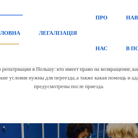
ПРО
НА
ОЛОВНА
ЛЕГАЛІЗАЦІЯ
Головна
/
Легалізація
/
Репатріація
НАС
В П
патріація до Польщі у 2026 р
 репатриации в Польшу: кто имеет право на возвращение, ка
акие условия нужны для переезда, а также какая помощь и а
предусмотрены после приезда.