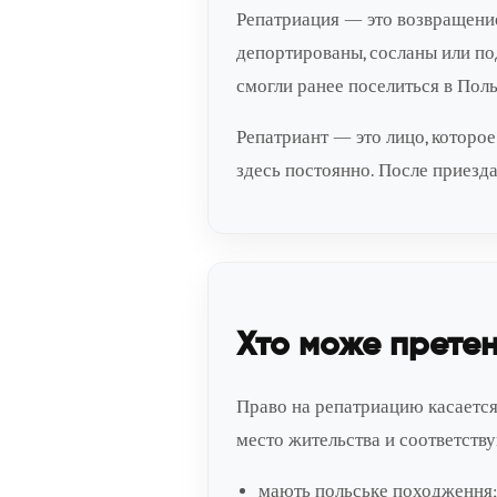
Репатриация — это возвращение
депортированы, сосланы или по
смогли ранее поселиться в Пол
Репатриант — это лицо, которо
здесь постоянно. После приезд
Хто може прете
Право на репатриацию касается
место жительства и соответств
мають польське походження;