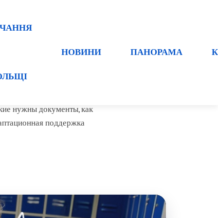
ВЧАННЯ
НОВИНИ
ПАНОРАМА
К
ОЛЬЩІ
оці
кие нужны документы, как
даптационная поддержка