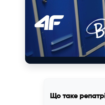
ПРОПОЗИЦІЯ 4F
Дитяча колекція 4F Back to School
Одяг та аксесуари для школи й активного відпочи
Що таке репатр