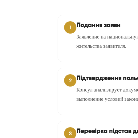
Подання заяви
1
Заявление на национальную
жительства заявителя.
Підтвердження поль
2
Консул анализирует докуме
выполнение условий закона
Перевірка підстав д
3