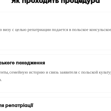
Як проходить процедура
 визу с целью репатриации подается в польское консульско
ського походження
нты, семейную историю и связь заявителя с польской культу
.
ля репатріації