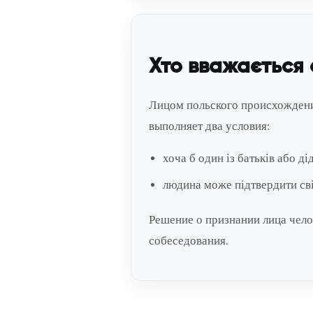
Хто вважається
Лицом польского происхождени
выполняет два условия:
хоча б один із батьків або ді
людина може підтвердити сві
Решение о признании лица чел
собеседования.