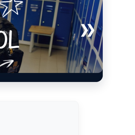
Відкрити пропозицію 4F →
4F.