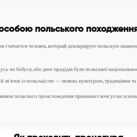
 особою польського походженн
я считается человек, который декларирует польскую нацио
дусь чи бабуся, або двоє прадідів були польської національнос
й зв’язок із польськістю — мовою, культурою, традиціями та
овеком польского происхождения принимает консул на основ