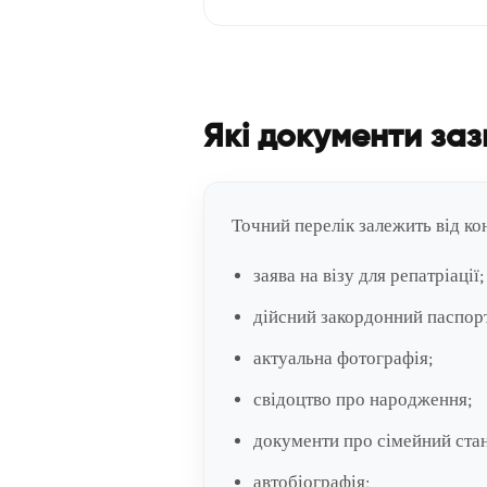
Які документи заз
Точний перелік залежить від кон
заява на візу для репатріації;
дійсний закордонний паспор
актуальна фотографія;
свідоцтво про народження;
документи про сімейний стан
автобіографія;