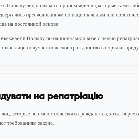
 в Польшу лиц польского происхождения, которые сами либ
двергались преследованиям по национальным или политическ
ьше на постоянной основе.
е въезжает в Польшу по национальной визе с целью репатриа
а такое лицо получает польское гражданство в порядке, пре
ндувати на репатріацію
 лиц, которые не имеют польского гражданства, хотят перее
уют требованиям закона.