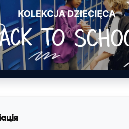
нку. Актуальні моделі, ціни та умови доступні на польському сайті 
іація